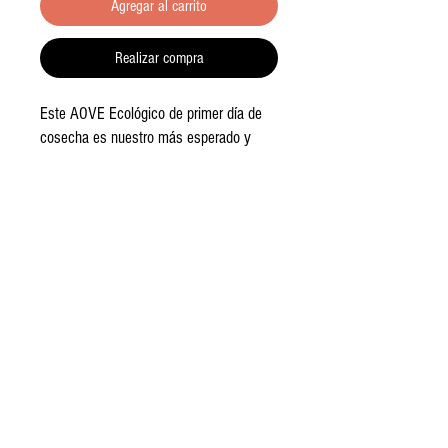
Agregar al carrito
Realizar compra
Este AOVE Ecológico de primer día de
cosecha es nuestro más esperado y
querido AOVE. Es el fruto de 4 años de
esfuerzo e ilusión, tanto en el cultivo
como en su producción, donde las
prioridades siempre han sido conseguir
la máxima calidad pero con el máximo
respeto al medio ambiente.
Es un frutado verde intenso de
hojiblanca y picuda que nos recuerda a
los aromas de flores y plantas
aromáticas de la Subbética
Cordobesa, su origen.