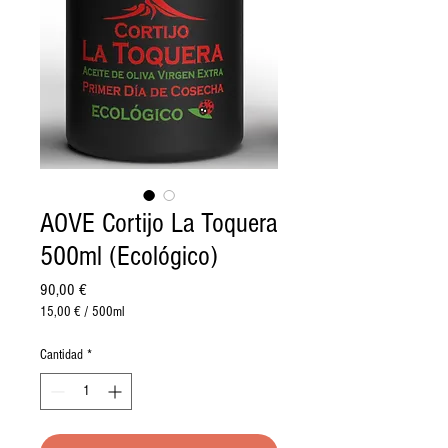
AOVE Cortijo La Toquera
500ml (Ecológico)
Precio
90,00 €
15,00 €
/
500ml
15,00 €
por
Cantidad
*
500
Mililitro